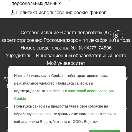
персональных данных

Политика использования cookie-файлов
Сетевое издание «Газета педагогов» (6+)
+
6
зарегистрировано Роскомнадзором 14 декабря 2018 года
Номер свидетельства ЭЛ № ФС77-74596
Учредитель – Инновационный образовательный центр
«Мой университет»
Главный редактор – А.А. Ляшенко
Наш сайт использует Cookie, чтобы гарантировать вам
Адрес редакции: 185035 Россия, Республика Карелия, г.
максимальное удобство. Пользуясь сайтом, вы
Петрозаводск, ул. Фридриха Энгельса д.10, офис 211
подтверждаете, что согласны с
политикой использования
Телефон редакции: +7 (499) 685-10-45
Cookie
.
E-mail: gazeta@edu-family.ru
Пользуясь сайтом вы предоставляете свое согласие на
Перепечатка материалов газеты допускается только c
обработку персональных данных с использованием сервиса
письменного разрешения редакции
веб-аналитики Яндекс Метрика от ООО «Яндекс».
Ссылка на «Газету педагогов» обязательна.