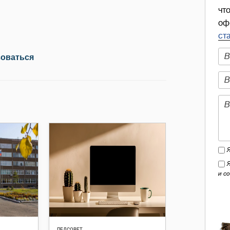
чт
оф
ст
зоваться
и с
ПЕДСОВЕТ