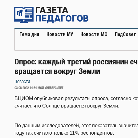
Перейти
к
содержимому
Тема дня
Новости МУ
Новости МО
ПедСовет
Опрос: каждый третий россиянин сч
вращается вокруг Земли
Новости
ОПУБЛИКОВАНО
03.08.2022 14:34
МОЙ УНИВЕРСИТЕТ
ВЦИОМ опубликовал результаты опроса, согласно ко
считает, что Солнце вращается вокруг Земли.
По
данным
исследователей, этот показатель значител
году так считало только 11% респондентов.