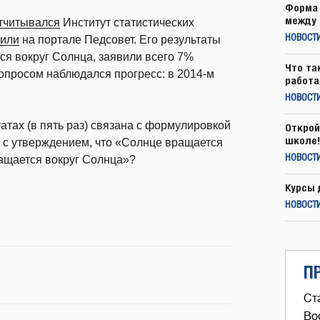
Форма 
между 
тчитывался
Институт статистических
или
на портале Педсовет. Его результаты
НОВОСТ
ся вокруг Солнца, заявили всего 7%
Что та
просом наблюдался прогресс: в 2014-м
работа
НОВОСТИ
атах (в пять раз) связана с формулировкой
Открой
школе!
 с утверждением, что «Солнце вращается
ащается вокруг Солнца»?
НОВОСТИ
Курсы 
НОВОСТИ
П
Ст
Во