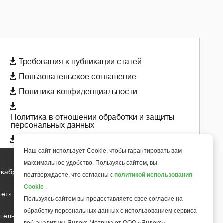

Требования к публикации статей

Пользовательское соглашение

Политика конфиденциальности

Политика в отношении обработки и защиты
персональных данных

Политика использования cookie-файлов
Наш сайт использует Cookie, чтобы гарантировать вам
максимальное удобство. Пользуясь сайтом, вы
екабря 2018 года
подтверждаете, что согласны с
политикой использования
+
6
Cookie
.
тет»
Пользуясь сайтом вы предоставляете свое согласие на
обработку персональных данных с использованием сервиса
гельса д.10, офис 211
веб-аналитики Яндекс Метрика от ООО «Яндекс».