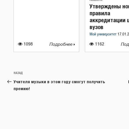
Утверждены но
правила
аккредитации 
вузов
Мой университет
17.01.
1098
Подробнее
1162
Под
Навигация
Предыдущая
НАЗАД
по
запись:
Учителя музыки в этом году смогут получить
записям
премию!