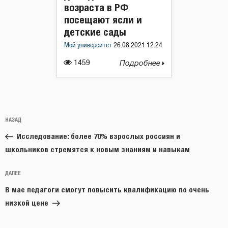
возраста в РФ
посещают ясли и
детские сады
Мой университет
26.08.2021 12:24
1459
Подробнее
Навигация
Предыдущая
НАЗАД
по
запись:
записям
Исследование: более 70% взрослых россиян и
школьников стремятся к новым знаниям и навыкам
Следующая
ДАЛЕЕ
запись
В мае педагоги смогут повысить квалификацию по очень
низкой цене