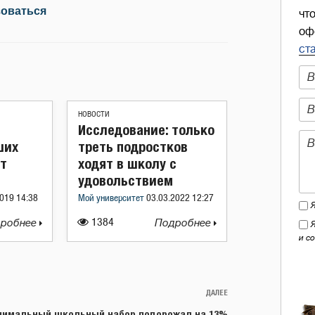
зоваться
чт
оф
ст
НОВОСТИ
Исследование: только
ших
треть подростков
ят
ходят в школу с
удовольствием
019 14:38
Мой университет
03.03.2022 12:27
робнее
1384
Подробнее
и с
ДАЛЕЕ
Следующая
запись
имальный школьный набор подорожал на 13%