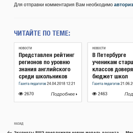
Для отправки комментария Вам необходимо
автори
ЧИТАЙТЕ ПО ТЕМЕ:
НОВОСТИ
НОВОСТИ
Представлен рейтинг
В Петербурге
регионов по уровню
ученикам стар
знания английского
классов довер
среди школьников
бюджет школ
Газета педагогов
24.04.2018 12:21
Газета педагогов
21.06.2
2670
Подробнее
2463
Под
Навигация
Предыдущая
НАЗАД
по
запись:
Эксперты ВШЭ предложили новую модель расчета
Мин