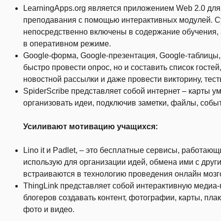
LearningApps.org является приложением Web 2.0 для
преподавания с помощью интерактивных модулей. 
непосредственно включены в содержание обучения, 
в оперативном режиме.
Google-форма, Google-презентация, Google-таблицы,
быстро провести опрос, но и составить список госте
новостной рассылки и даже провести викторину, тест
SpiderScribe представляет собой интернет – карты у
организовать идеи, подключив заметки, файлы, собы
Усиливают мотивацию учащихся:
Lino it и Padlet, – это бесплатные сервисы, работаю
использую для организации идей, обмена ими с друг
встраиваются в технологию проведения онлайн мозг
ThingLink представляет собой интерактивную медиа-
блогеров создавать контент, фотографии, карты, пл
фото и видео.