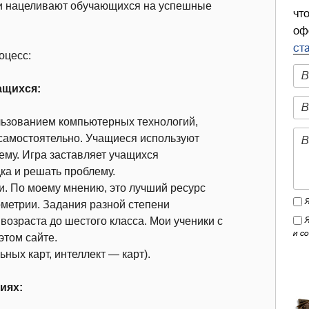
 и нацеливают обучающихся на успешные
чт
оф
ст
оцесс:
ащихся:
ользованием компьютерных технологий,
 самостоятельно. Учащиеся используют
ему. Игра заставляет учащихся
а и решать проблему.
ми. По моему мнению, это лучший ресурс
ометрии. Задания разной степени
возраста до шестого класса. Мои ученики с
и с
этом сайте.
ьных карт, интеллект — карт).
иях: