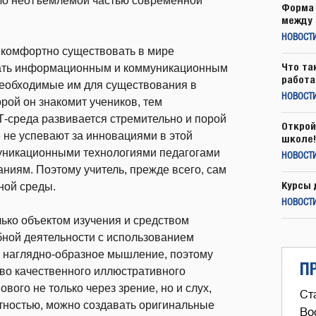
ало неотъемлемой частью современной
Форма 
между 
НОВОСТ
и комфортно существовать в мире
Что та
чать информационным и коммуникационным
работа
необходимые им для существования в
НОВОСТИ
рой он знакомит учеников, тем
Т-среда развивается стремительно и порой
Открой
не успевают за инновациями в этой
школе!
уникационными технологиями педагогами
НОВОСТИ
ниям. Поэтому учитель, прежде всего, сам
Курсы 
ной среды.
НОВОСТИ
лько объектом изучения и средством
бной деятельности с использованием
а наглядно-образное мышление, поэтому
П
о качественного иллюстративного
вого не только через зрение, но и слух,
Ст
тностью, можно создавать оригинальные
Во