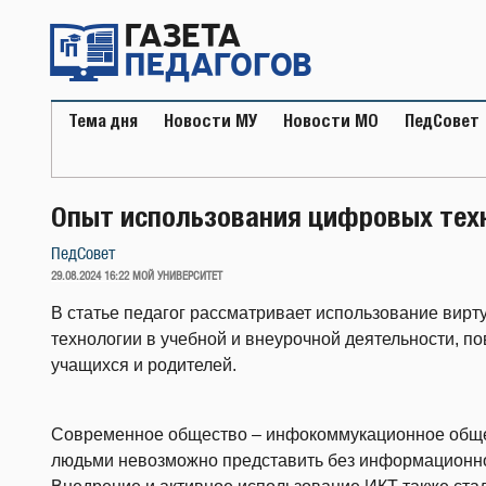
Перейти
к
содержимому
Тема дня
Новости МУ
Новости МО
ПедСовет
Опыт использования цифровых тех
ПедСовет
ОПУБЛИКОВАНО
29.08.2024 16:22
МОЙ УНИВЕРСИТЕТ
В статье педагог рассматривает использование вир
технологии в учебной и внеурочной деятельности, 
учащихся и родителей.
Современное общество – инфокоммукационное общес
людьми невозможно представить без информационно