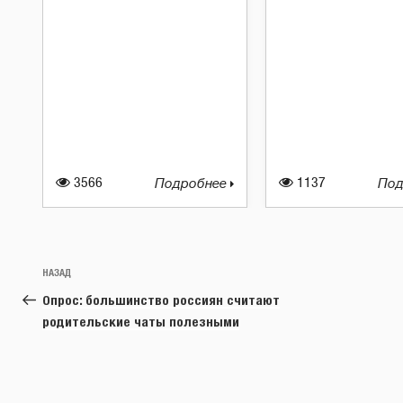
3566
Подробнее
1137
Под
Навигация
Предыдущая
НАЗАД
по
запись:
Опрос: большинство россиян считают
записям
родительские чаты полезными