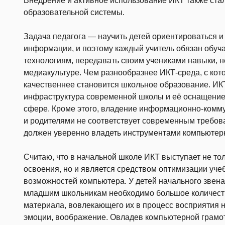
Внедрение и активное использование ИКТ также ст
образовательной системы.
Задача педагога — научить детей ориентироваться 
информации, и поэтому каждый учитель обязан обу
технологиям, передавать своим учениками навыки, 
медиакультуре. Чем разнообразнее ИКТ-среда, с кото
качественнее становится школьное образование. ИК
инфраструктура современной школы и её оснащение 
сфере. Кроме этого, владение информационно-комм
и родителями не соответствует современным требова
должен уверенно владеть инструментами компьютер
Считаю, что в начальной школе ИКТ выступает не то
освоения, но и является средством оптимизации уче
возможностей компьютера. У детей начального звен
младшим школьникам необходимо большое количеств
материала, вовлекающего их в процесс восприятия но
эмоции, воображение. Овладев компьютерной грамо