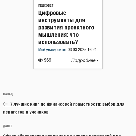
ПЕДСОВЕТ
Цифровые
инструменты для
развития проектного
мышления: что
использовать?
Мой университет
03.03.2025 16:21
969
Подробнее
Навигация
Предыдущая
НАЗАД
по
запись:
записям
7 лучших книг по финансовой грамотности: выбор для
педагогов и учеников
Следующая
ДАЛЕЕ
запись
Сферу образования исключат из списка профессий для