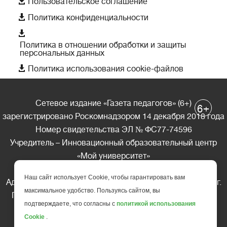

Пользовательское соглашение

Политика конфиденциальности

Политика в отношении обработки и защиты
персональных данных

Политика использования cookie-файлов
Сетевое издание «Газета педагогов» (6+)
+
6
зарегистрировано Роскомнадзором 14 декабря 2018 года
Номер свидетельства ЭЛ № ФС77-74596
Учредитель – Инновационный образовательный центр
«Мой университет»
Главный редактор – А.А. Ляшенко
Наш сайт использует Cookie, чтобы гарантировать вам
Адрес редакции: 185035 Россия, Республика Карелия, г.
максимальное удобство. Пользуясь сайтом, вы
Петрозаводск, ул. Фридриха Энгельса д.10, офис 211
подтверждаете, что согласны с
политикой использования
Телефон редакции: +7 (499) 685-10-45
Cookie
.
E-mail: gazeta@edu-family.ru