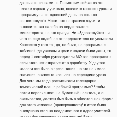
дверь и со словами: «- Посмотрим сейчас за что
платим зарплату учителю, покажите конспект урока и
программу на сегоднешний день, на сколько
соответствует!» Может это не красиво звучит и
выносится как жалоба на пердставителя
министерства, но это правда! Ни «Здравствуйте» ни
чего то еще подобное от пердставителя не услышали.
Конспекта у кого то , да, не было, но программа с
таблицей где указаны и цели и задачи были даны, т.к.
перед 1 сентября руководители МО все проверяют и
если этого нет отправляют в доработку. У другого
коллеги все было в презентации, но это не имело
значения, в клвсс то «вошли» на серендине урока.
Для чего мы тогда расписываем календарно —
тематический план в рабочей программе? Чтобы
потом переписывать на бумажный носитель, а он,
оказывается, должен был быть в обязательной форме
для этого человека (проверяющего)! в итоге было
выслушано столько неадекватного в адрес учителей-
коллег без стиснения перед детьми! Вот и