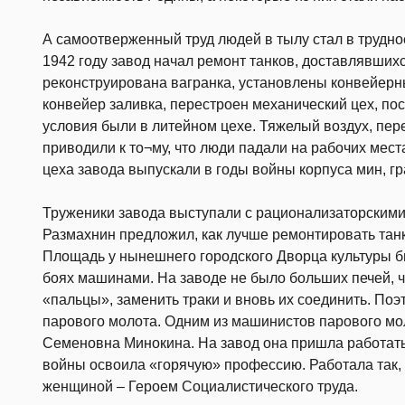
А самоотверженный труд людей в тылу стал в трудн
1942 году завод начал ремонт танков, доставлявших
реконструирована вагранка, установлены конвейерн
конвейер заливка, перестроен механический цех, п
условия были в литейном цехе. Тяжелый воздух, пе
приводили к то¬му, что люди падали на рабочих мес
цеха завода выпускали в годы войны корпуса мин, гр
Труженики завода выступали с рационализаторскими
Размахнин предложил, как лучше ремонтировать танк
Площадь у нынешнего городского Дворца культуры 
боях машинами. На заводе не было больших печей, ч
«пальцы», заменить траки и вновь их соединить. По
парового молота. Одним из машинистов парового мо
Семеновна Минокина. На завод она пришла работать 
войны освоила «горячую» профессию. Работала так, 
женщиной – Героем Социалистического труда.