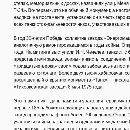
стелах, мемориальных досках, названиях улиц. Мен
Т-34». Во-первых, это не обычный монумент, а наст
надписи на постаменте, установлен он в честь геро
всех танкистов-дальневосточников, участвовавших в
В год 30-летия Победы коллектив завода «Энергомаш
аналогичную ремонтировавшимся в годы войны. Отк
года. На митинге выступили И.Н. Чечелев, танкист, с
представители завода, воины-танкисты соединения.
«тридцатьчетверка» своим ходом забралась на поста
развеваются флаги. Более двух тысяч хабаровчан со
посвященный открытию монумента «Танк», – писала 
«Тихоокеанская звезда» 8 мая 1975 года.
Этот памятник – дань памяти и уважения героизму тр
первые 185 рабочих и служащих завода ушли в дейс
завод проводил на фронт более 700 человек. Около 1
участники войны награждены орденами и медалями С
независимость Родины, а некоторые из них стали на