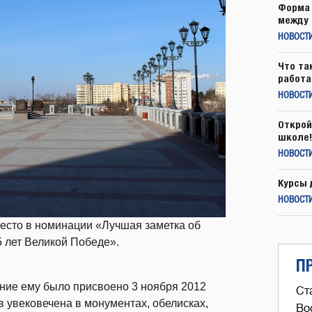
Форма 
между 
НОВОСТ
Что та
работа
НОВОСТИ
Открой
школе!
НОВОСТИ
Курсы 
НОВОСТИ
есто в номинации «Лучшая заметка об
 лет Великой Победе».
П
ание ему было присвоено 3 ноября 2012
Ст
 увековечена в монументах, обелисках,
Во