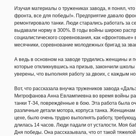
Изучая материалы о тружениках завода, я понял, что
фронта, все для победы!». Предприятие давало фрон
ремонтировало танки. Люди старались работать за с
выдавали норму в 300%. В годы войны широко расп
социалистического соревнования, как «фронтовые» 
месячники, соревнование молодежных бригад за зв
А ведь в основном на заводе трудились женщины и п
которые откликнувшись на призыв, закончили школы 
уверены, что выполняя работу за двоих, с каждым 
Вот, что рассказала внучка тружеников завода «Дал
Митрофанова Анна Евлампиевна во время войны раб
танки Т-34, повреждённые в бою. Эта работа была оч
различные детали мотора, корпуса танка. Женщинам 
цехе, было очень трудно выполнять работу, требую
длилась 14 часов. Люди падали от усталости. Моя ба
Дня победы. Она рассказывала, что от такой тяжелой