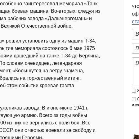
я особенно заинтересовал мемориал «Танк
чт
оящая боевая машина. Во-вторых, следуя из
оф
изма рабочих завода «Дальэнергомаш» и
ст
 Великой Отечественной войне.
» решил установить одну из машин Т-34,
рытие мемориала состоялось 6 мая 1975
 боями дошедший на танке Т-34 до Берлина,
 По словам очевидцев, легендарная
мент. «Колышутся на ветру знамена,
брались на торжественный митинг,
об этом событии краевая газета
и с
ужеников завода. В июне-июле 1941 г.
твующую армию. Всего за годы войны
00 из них не вернулись с поля боя. Все
ССР, они с честью воевали за свободу и
стоящими Героями.