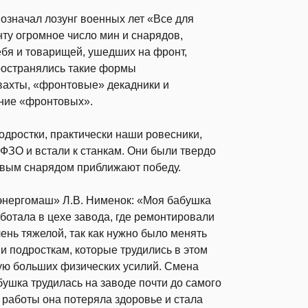
 означал лозунг военных лет «Все для
ту огромное число мин и снарядов,
ебя и товарищей, ушедших на фронт,
ространялись такие формы
вахты, «фронтовые» декадники и
ание «фронтовых».
одростки, практически наши ровесники,
ФЗО и встали к станкам. Они были твердо
новым снарядом приближают победу.
ьэнергомаш» Л.В. Нименок: «Моя бабушка
отала в цехе завода, где ремонтировали
ень тяжелой, так как нужно было менять
и подросткам, которые трудились в этом
щую больших физических усилий. Смена
бушка трудилась на заводе почти до самого
 работы она потеряла здоровье и стала