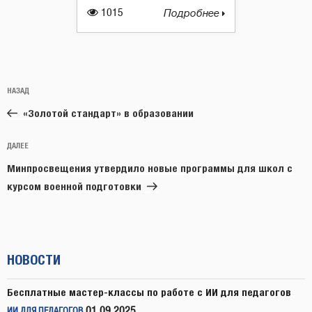
1015
Подробнее
Навигация
Предыдущая
НАЗАД
по
запись:
записям
«Золотой стандарт» в образовании
Следующая
ДАЛЕЕ
запись
Минпросвещения утвердило новые программы для школ с
курсом военной подготовки
НОВОСТИ
Бесплатные мастер-классы по работе с ИИ для педагогов
01.09.2025
ИИ ДЛЯ ПЕДАГОГОВ