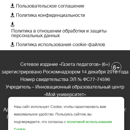

Пользовательское соглашение

Политика конфиденциальности

Политика в отношении обработки и защиты
персональных данных

Политика использования cookie-файлов
Сетевое издание «Газета педагогов» (6+)
+
6
зарегистрировано Роскомнадзором 14 декабря 2018 года
Номер свидетельства ЭЛ № ФС77-74596
Учредитель – Инновационный образовательный центр
«Мой университет»
Главный редактор – А.А. Ляшенко
Наш сайт использует Cookie, чтобы гарантировать вам
Адрес редакции: 185035 Россия, Республика Карелия, г.
максимальное удобство. Пользуясь сайтом, вы
Петрозаводск, ул. Фридриха Энгельса д.10, офис 211
подтверждаете, что согласны с
политикой использования
Телефон редакции: +7 (499) 685-10-45
Cookie
.