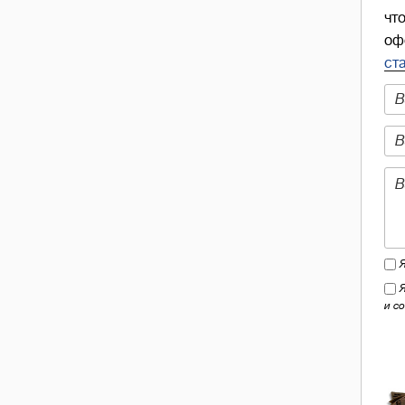
чт
оф
ст
и с