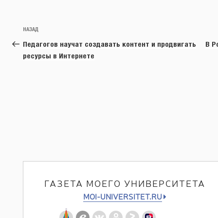
Навигация
Предыдущая
НАЗАД
по
запись:
Педагогов научат создавать контент и продвигать
В Р
записям
ресурсы в Интернете
ГАЗЕТА МОЕГО УНИВЕРСИТЕТА
MOI-UNIVERSITET.RU