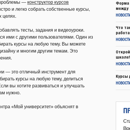
й проблемы —
конструктор курсов
Форма 
между 
ыстро и легко собрать собственные курсы,
 целях.
НОВОСТ
Что та
обавлять тесты, задания и видеоуроки.
работа
ся ими с другими пользователями. Один из
НОВОСТИ
бирать курсы на любую тему. Вы можете
дизайну и многим другим темам. Это
Открой
школе!
чения.
НОВОСТИ
ии — это отличный инструмент для
Курсы 
обирать курсы на любую тему, делиться
НОВОСТИ
Если вы хотите развиваться и улучшать
вам нужно.
нтра «Мой университет» объяснят в
П
Ст
Во