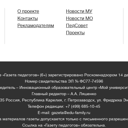
О проекте
Новости МУ
Контакты
Новости МО
Рекламодателям
ПедСовет
Проекты
 «Газета педагогов» (6+) зарегистрировано Роскомнадзором 14 д
Номер свидетельства ЭЛ № ФС77-74596
едитель – Инновационный образовательный центр «Мой универси
Главный редактор – А.А. Ляшенко
35 Россия, Республика Карелия, г. Петрозаводск, ул. Фридриха Эн
Телефон редакции: +7 (499) 685-10-45
E-mail: gazeta@edu-family.ru
а материалов газеты допускается только c письменного разрешен
Ссылка на «Газету педагогов» обязательна.