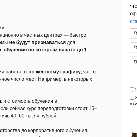
чт
оф
ст
ми
нционно в частных центрах — быстро,
ломы
не будут признаваться
для
 обучение по которым начато до 1
ии работают
по жесткому графику
, часто
нное число мест. Например, в некоторых
, и стоимость обучения в
и с
если сейчас курс переподготовки стоит 15–
тичь 40–60 тысяч рублей.
юторства до корпоративного обучения.