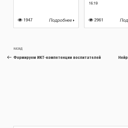
16:19
1947
Подробнее
2961
Под
Навигация
Предыдущая
НАЗАД
по
запись:
Формируем ИКТ-компетенции воспитателей
Нейр
записям