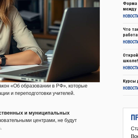
Форма 
между 
НОВОСТ
Что та
работа
НОВОСТИ
Открой
школе!
НОВОСТИ
Курсы 
закон «Об образовании в РФ», которые
НОВОСТИ
ии и переподготовки учителей.
рственных и муниципальных
П
зовательными центрами, не будут
.
Ст
Во