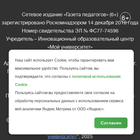
Сетевое издание «Газета педагогов» (6+)
+
6
зарегистрировано Роскомнадзором 14 декабря 2018 года
Номер свидетельства ЭЛ № ФС77-74596
Учредитель – Инновационный образовательный центр
«Мой университет»
Главный редактор – А.А. Ляшенко
Наш сайт использует Cookie, чтобы гарантировать вам
Адрес редакции: 185035 Россия, Республика Карелия, г.
максимальное удобство. Пользуясь сайтом, вы
Петрозаводск, ул. Фридриха Энгельса д.10, офис 211
подтверждаете, что согласны с
политикой использования
Телефон редакции: +7 (499) 685-10-45
Cookie
.
E-mail: gazeta@edu-family.ru
Пользуясь сайтом вы предоставляете свое согласие на
Перепечатка материалов газеты допускается только c
обработку персональных данных с использованием сервиса
письменного разрешения редакции
веб-аналитики Яндекс Метрика от ООО «Яндекс».
Ссылка на «Газету педагогов» обязательна.
© АНО ДПО "Инновационный образовательный центр
Согласен
повышения квалификации и переподготовки "
Мой
университет
", 2025