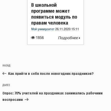
В школьной
программе может
появиться модуль по
правам человека
Мой университет
26.11.2020 15:11
1856
Подробнее
Навигация
Предыдущая
НАЗАД
по
запись:
записям
Как прийти в себя после новогодних праздников?
Следующая
ДАЛЕЕ
запись
Опрос: 70% учителей на праздниках занимались рабочими
воспросами