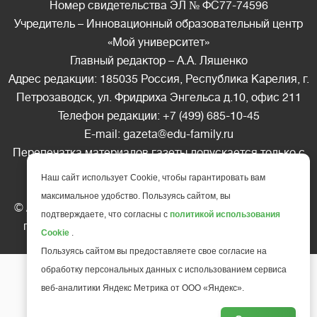
Номер свидетельства ЭЛ № ФС77-74596
Учредитель – Инновационный образовательный центр
«Мой университет»
Главный редактор – А.А. Ляшенко
Адрес редакции: 185035 Россия, Республика Карелия, г.
Петрозаводск, ул. Фридриха Энгельса д.10, офис 211
Телефон редакции: +7 (499) 685-10-45
E-mail: gazeta@edu-family.ru
Перепечатка материалов газеты допускается только c
письменного разрешения редакции
Наш сайт использует Cookie, чтобы гарантировать вам
Ссылка на «Газету педагогов» обязательна.
максимальное удобство. Пользуясь сайтом, вы
© АНО ДПО "Инновационный образовательный центр
подтверждаете, что согласны с
политикой использования
повышения квалификации и переподготовки "
Мой
Cookie
.
университет
", 2025
Пользуясь сайтом вы предоставляете свое согласие на
обработку персональных данных с использованием сервиса
веб-аналитики Яндекс Метрика от ООО «Яндекс».