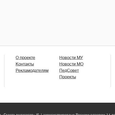
О проекте
Новости МУ
Контакты
Новости МО
Рекламодателям
ПедСовет
Проекты
 «Газета педагогов» (6+) зарегистрировано Роскомнадзором 14 д