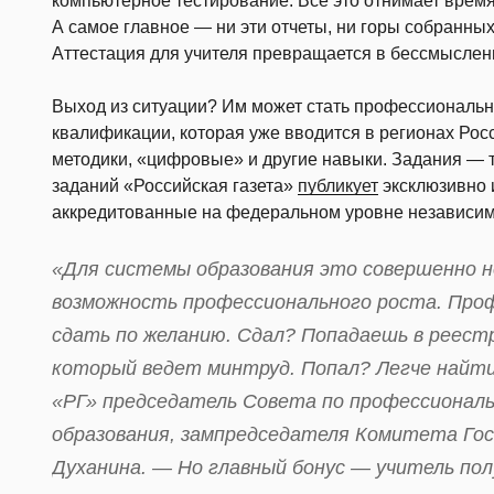
компьютерное тестирование. Все это отнимает время 
А самое главное — ни эти отчеты, ни горы собранных 
Аттестация для учителя превращается в бессмысле
Выход из ситуации? Им может стать профессиональ
квалификации, которая уже вводится в регионах Рос
методики, «цифровые» и другие навыки. Задания — 
заданий «Российская газета»
публикует
эксклюзивно 
аккредитованные на федеральном уровне независим
«Для системы образования это совершенно 
возможность профессионального роста. Про
сдать по желанию. Сдал? Попадаешь в реест
который ведет минтруд. Попал? Легче найти
«РГ» председатель Совета по профессионал
образования, зампредседателя Комитета Гос
Духанина. — Но главный бонус — учитель по