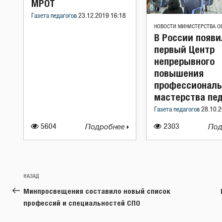
МРОТ
Газета педагогов
23.12.2019 16:18
НОВОСТИ МИНИСТЕРСТВА О
В России появи
первый Центр
непрерывного
повышения
профессиональ
мастерства пед
Газета педагогов
28.10.2
5604
Подробнее
2303
Под
Навигация
Предыдущая
НАЗАД
по
запись:
Минпросвещения составило новый список
записям
профессий и специальностей СПО