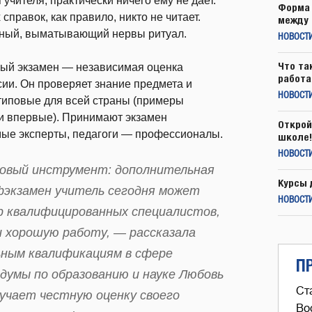
учителя, практически ничего ему не дает.
Форма 
справок, как правило, никто не читает.
между 
нный, выматывающий нервы ритуал.
НОВОСТ
Что та
ный экзамен — независимая оценка
работа
сии. Он проверяет знание предмета и
НОВОСТИ
типовые для всей страны (примеры
и впервые). Принимают экзамен
Открой
ые эксперты, педагоги — профессионалы.
школе!
НОВОСТИ
новый инструмент: дополнительная
Курсы 
фэкзамен учитель сегодня может
НОВОСТИ
р квалифицированных специалистов,
 хорошую работу, — рассказала
ьным квалификациям в сфере
П
думы по образованию и науке Любовь
Ст
лучает честную оценку своего
Во