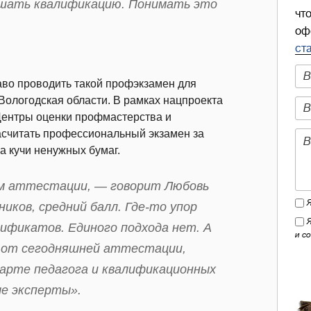
вышать квалификацию. Понимать это
чт
оф
ст
аво проводить такой профэкзамен для
Вологодская области. В рамках нацпроекта
 Центры оценки профмастерства и
асчитать профессиональный экзамен за
а кучи ненужных бумаг.
зм аттестации, — говорит Любовь
иков, средний балл. Где-то упор
тификатов. Единого подхода нет. А
и с
е от сегодняшней аттестации,
арте педагога и квалификационных
е эксперты».