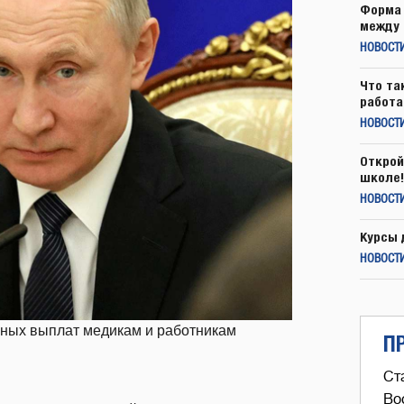
Форма 
между 
НОВОСТ
Что та
работа
НОВОСТИ
Открой
школе!
НОВОСТИ
Курсы 
НОВОСТИ
ьных выплат медикам и работникам
П
Ст
Во