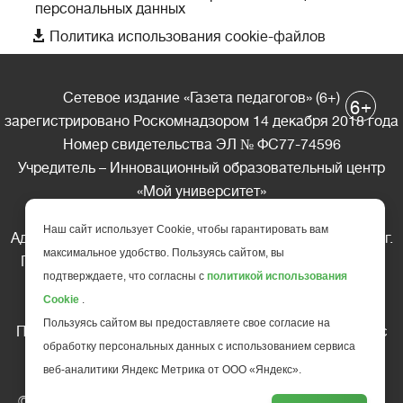
персональных данных

Политика использования cookie-файлов
Сетевое издание «Газета педагогов» (6+)
+
6
зарегистрировано Роскомнадзором 14 декабря 2018 года
Номер свидетельства ЭЛ № ФС77-74596
Учредитель – Инновационный образовательный центр
«Мой университет»
Главный редактор – А.А. Ляшенко
Наш сайт использует Cookie, чтобы гарантировать вам
Адрес редакции: 185035 Россия, Республика Карелия, г.
максимальное удобство. Пользуясь сайтом, вы
Петрозаводск, ул. Фридриха Энгельса д.10, офис 211
подтверждаете, что согласны с
политикой использования
Телефон редакции: +7 (499) 685-10-45
Cookie
.
E-mail: gazeta@edu-family.ru
Пользуясь сайтом вы предоставляете свое согласие на
Перепечатка материалов газеты допускается только c
обработку персональных данных с использованием сервиса
письменного разрешения редакции
веб-аналитики Яндекс Метрика от ООО «Яндекс».
Ссылка на «Газету педагогов» обязательна.
© АНО ДПО "Инновационный образовательный центр