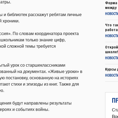
еатры.
Форма 
между 
ы и библиотек расскажут ребятам личные
НОВОСТ
й хроники.
Что та
работа
ссия». По словам координатора проекта
НОВОСТИ
 школьникам только знание цифр,
кой сложной темы требуется
Открой
школе!
НОВОСТИ
ытый урок со старшеклассниками
Курсы 
нованный на документах. «Живые уроки» в
НОВОСТИ
ую постановку, основанную на историях
тают стихи и эпизоды из книг. Также для
о.
П
щения будут направлены результаты
ероях и событиях войны.
Ст
Во