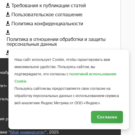

Требования к публикации статей

Пользовательское соглашение

Политика конфиденциальности

Политика в отношении обработки и защиты
персональных данных

Политика использования cookie-файлов
Наш сайт использует Cookie, чтобы гарантировать вам
максимальное удобство. Пользуясь сайтом, вы
екабря 2018 года
подтверждаете, что согласны с
политикой использования
+
6
Cookie
.
тет»
Пользуясь сайтом вы предоставляете свое согласие на
обработку персональных данных с использованием сервиса
гельса д.10, офис 211
веб-аналитики Яндекс Метрика от ООО «Яндекс».
Согласен
ия редакции
вки "
Мой университет
", 2025