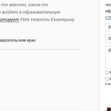
-то внесено, какие-то
чт
оф
о войдет в образовательную
ст
итирует
РИА Новости Екатерину
авропольском крае.
и с