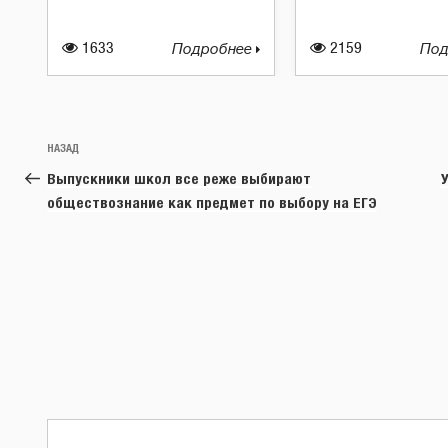
1633
Подробнее
2159
Под
Навигация
Предыдущая
НАЗАД
по
запись:
Выпускники школ все реже выбирают
записям
обществознание как предмет по выбору на ЕГЭ