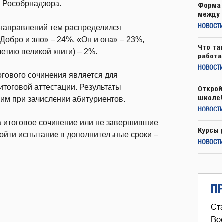
 Рособрнадзора.
Форма 
между 
направлений тем распределился
НОВОСТ
обро и зло» – 24%, «Он и она» – 23%,
Что та
етию великой книги) – 2%.
работа
НОВОСТИ
огового сочинения является для
итоговой аттестации. Результаты
Открой
школе!
 им при зачислении абитуриентов.
НОВОСТИ
а итоговое сочинение или не завершившие
Курсы 
ойти испытание в дополнительные сроки –
НОВОСТИ
П
Ст
Во