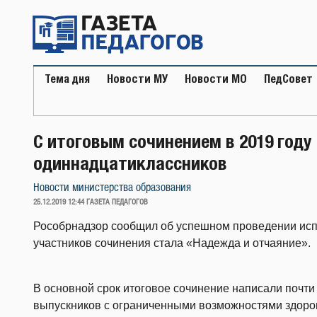
Перейти
к
содержимому
Тема дня
Новости МУ
Новости МО
ПедСовет
С итоговым сочинением в 2019 году
одиннадцатиклассников
Новости министерства образования
ОПУБЛИКОВАНО
25.12.2019 12:44
ГАЗЕТА ПЕДАГОГОВ
Рособрнадзор сообщил об успешном проведении исп
участников сочинения стала «Надежда и отчаяние».
В основной срок итоговое сочинение написали почти 
выпускников с ограниченными возможностями здоров