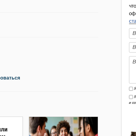
чт
оф
ст
зоваться
и с
или