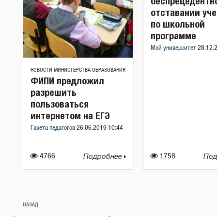
беспрецедентн
отставании уч
по школьной
программе
Мой университет
28.12.
НОВОСТИ МИНИСТЕРСТВА ОБРАЗОВАНИЯ
ФИПИ предложил
разрешить
пользоваться
интернетом на ЕГЭ
Газета педагогов
26.06.2019 10:44
4766
Подробнее
1758
Под
Навигация
Предыдущая
НАЗАД
по