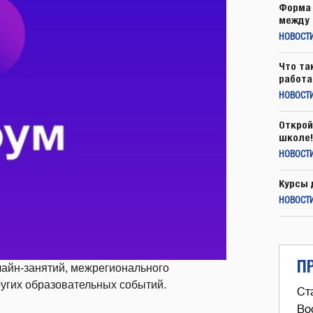
Форма 
между 
НОВОСТ
Что та
работа
НОВОСТИ
Открой
школе!
НОВОСТИ
Курсы 
НОВОСТИ
П
айн-занятий, межрегионального
ругих образовательных событий.
Ст
Во