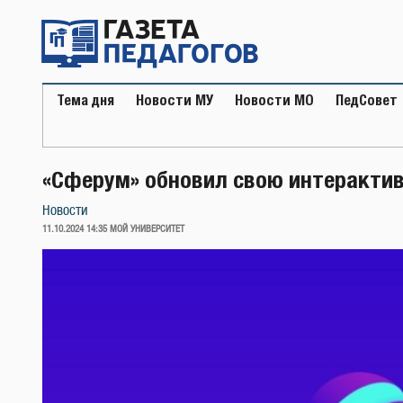
Перейти
к
содержимому
Тема дня
Новости МУ
Новости МО
ПедСовет
«Сферум» обновил свою интеракти
Новости
ОПУБЛИКОВАНО
11.10.2024 14:35
МОЙ УНИВЕРСИТЕТ