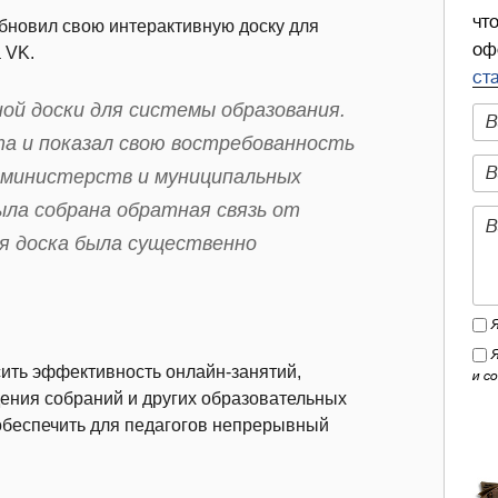
чт
бновил свою интерактивную доску для
оф
 VK.
ст
й доски для системы образования.
та и показал свою востребованность
х министерств и муниципальных
ыла собрана обратная связь от
я доска была существенно
сить эффективность онлайн-занятий,
и с
ения собраний и других образовательных
 обеспечить для педагогов непрерывный