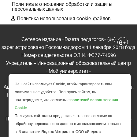
Политика в отношении обработки и защиты
персональных данных

Политика использования cookie-файлов
Сетевое издание «Газета педагогов» (6+)
+
6
зарегистрировано Роскомнадзором 14 декабря 2018 года
Номер свидетельства ЭЛ № ФС77-74596
Учредитель – Инновационный образовательный центр
«Мой университет»
Главный редактор – А.А. Ляшенко
Наш сайт использует Cookie, чтобы гарантировать вам
Адрес редакции: 185035 Россия, Республика Карелия, г.
максимальное удобство. Пользуясь сайтом, вы
Петрозаводск, ул. Фридриха Энгельса д.10, офис 211
подтверждаете, что согласны с
политикой использования
Телефон редакции: +7 (499) 685-10-45
Cookie
.
E-mail: gazeta@edu-family.ru
Пользуясь сайтом вы предоставляете свое согласие на
Перепечатка материалов газеты допускается только c
обработку персональных данных с использованием сервиса
письменного разрешения редакции
веб-аналитики Яндекс Метрика от ООО «Яндекс».
Ссылка на «Газету педагогов» обязательна.