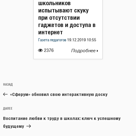
школьников
испытывают скуку
при отсутствии
гаджетов и доступа в
интернет
Газета педагогов
19.12.2019 10:55
2376
Подробнее
Навигация
Предыдущая
НАЗАД
по
запись:
записям
«Сферум» обновил свою интерактивную доску
Следующая
ДАЛЕЕ
запись
Воспитание любви к труду в школах: ключ к успешному
будущему