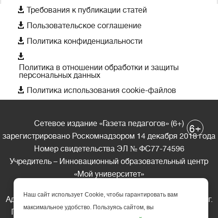

Требования к публикации статей

Пользовательское соглашение

Политика конфиденциальности

Политика в отношении обработки и защиты
персональных данных

Политика использования cookie-файлов
Сетевое издание «Газета педагогов» (6+)
+
6
зарегистрировано Роскомнадзором 14 декабря 2018 года
Номер свидетельства ЭЛ № ФС77-74596
Учредитель – Инновационный образовательный центр
«Мой университет»
Главный редактор – А.А. Ляшенко
Наш сайт использует Cookie, чтобы гарантировать вам
Адрес редакции: 185035 Россия, Республика Карелия, г.
максимальное удобство. Пользуясь сайтом, вы
Петрозаводск, ул. Фридриха Энгельса д.10, офис 211