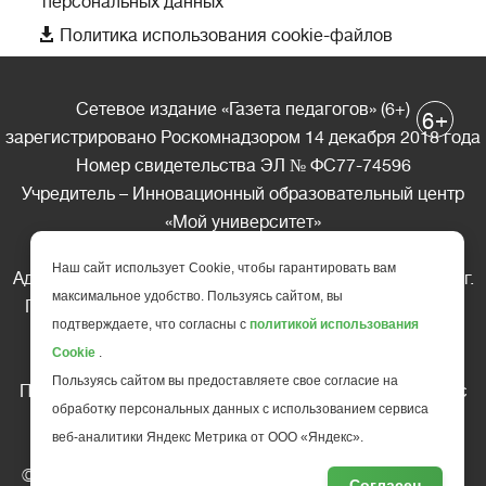
персональных данных

Политика использования cookie-файлов
Сетевое издание «Газета педагогов» (6+)
+
6
зарегистрировано Роскомнадзором 14 декабря 2018 года
Номер свидетельства ЭЛ № ФС77-74596
Учредитель – Инновационный образовательный центр
«Мой университет»
Главный редактор – А.А. Ляшенко
Наш сайт использует Cookie, чтобы гарантировать вам
Адрес редакции: 185035 Россия, Республика Карелия, г.
максимальное удобство. Пользуясь сайтом, вы
Петрозаводск, ул. Фридриха Энгельса д.10, офис 211
подтверждаете, что согласны с
политикой использования
Телефон редакции: +7 (499) 685-10-45
Cookie
.
E-mail: gazeta@edu-family.ru
Пользуясь сайтом вы предоставляете свое согласие на
Перепечатка материалов газеты допускается только c
обработку персональных данных с использованием сервиса
письменного разрешения редакции
веб-аналитики Яндекс Метрика от ООО «Яндекс».
Ссылка на «Газету педагогов» обязательна.
© АНО ДПО "Инновационный образовательный центр
Согласен