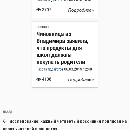
Газета педагогов
31.05.2018 16:07
3707
Подробнее
НОВОСТИ
Чиновница из
Владимира заявила,
что продукты для
школ должны
покупать родители
Газета педагогов
06.03.2019 12:48
4108
Подробнее
Навигация
Предыдущая
НАЗАД
по
запись:
записям
Исследование: каждый четвертый россиянин подписан на
своих учителей в соцсетях