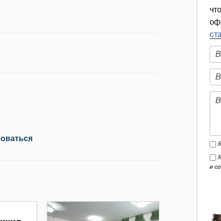
чт
оф
ст
зоваться
и с