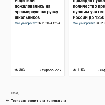
Родители
Президент уве
пожаловались на
количество пр
чрезмерную нагрузку
лучшим учител
школьников
России до 1250
Мой университет
26.11.2024 12:24
Мой университет
08.02.
803
Подробнее
1153
Под
Навигация
Предыдущая
НАЗАД
по
запись:
Тренерам вернут статус педагога