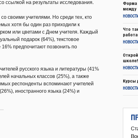
о ссылкой на результаты исследования.
Форма 
между 
о своими учителями. Но среди тех, кто
НОВОСТ
мых хотя бы один раз приходили к
Что та
рком или цветами с Днем учителя. Каждый
работа
уальный подарок (64%), текстовое
НОВОСТИ
е 16% предпочитают позвонить по
Открой
школе!
ителей русского языка и литературы (41%
НОВОСТИ
елей начальных классов (25%), а также
Курсы 
юбимых респонденты вспоминают учителей
НОВОСТИ
(26%), иностранного языка (24%) и
П
Ст
Во