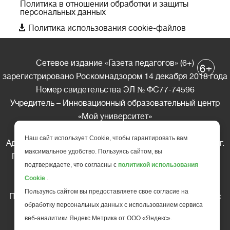
Политика в отношении обработки и защиты
персональных данных

Политика использования cookie-файлов
Сетевое издание «Газета педагогов» (6+)
+
6
зарегистрировано Роскомнадзором 14 декабря 2018 года
Номер свидетельства ЭЛ № ФС77-74596
Учредитель – Инновационный образовательный центр
«Мой университет»
Главный редактор – А.А. Ляшенко
Наш сайт использует Cookie, чтобы гарантировать вам
Адрес редакции: 185035 Россия, Республика Карелия, г.
максимальное удобство. Пользуясь сайтом, вы
Петрозаводск, ул. Фридриха Энгельса д.10, офис 211
подтверждаете, что согласны с
политикой использования
Телефон редакции: +7 (499) 685-10-45
Cookie
.
E-mail: gazeta@edu-family.ru
Пользуясь сайтом вы предоставляете свое согласие на
Перепечатка материалов газеты допускается только c
обработку персональных данных с использованием сервиса
письменного разрешения редакции
веб-аналитики Яндекс Метрика от ООО «Яндекс».
Ссылка на «Газету педагогов» обязательна.