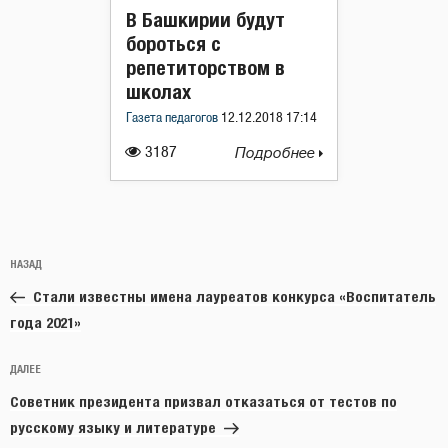
В Башкирии будут
бороться с
репетиторством в
школах
Газета педагогов
12.12.2018 17:14
3187
Подробнее
Навигация
Предыдущая
НАЗАД
по
запись:
записям
Стали известны имена лауреатов конкурса «Воспитатель
года 2021»
Следующая
ДАЛЕЕ
запись
Советник президента призвал отказаться от тестов по
русскому языку и литературе