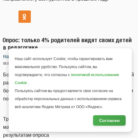
Опрос: только 4% родителей видят своих детей
в педагогике
Новости
Наш сайт использует Cookie, чтобы гарантировать вам
ОПУБЛИКОВАНО
08.02.2022 14:23
МОЙ УНИВЕРСИТЕТ
максимальное удобство. Пользуясь сайтом, вы
Больше четверти родителей хотят видеть своих сыновей
подтверждаете, что согласны с
политикой использования
работающими в сфере информационных технологий, а
Cookie
.
более 20 процентов родителей девочек хотят, чтобы они
Пользуясь сайтом вы предоставляете свое согласие на
пошли в медицину.
обработку персональных данных с использованием сервиса
веб-аналитики Яндекс Метрика от ООО «Яндекс».
Тройка самых популярных у родителей профессий для
Согласен
мальчиков выглядит следующим образом (по
результатам опроса