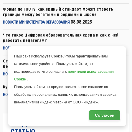
Форма по ГОСТу: как единый стандарт может стереть
границы между богатыми и бедными в школе
08.08.2025
НОВОСТИ МИНИСТЕРСТВА ОБРАЗОВАНИЯ
Что такое Цифровая образовательная среда и как с ней
работать педагогам?
08.08.2025
НОВОСТИ "МОЕГО УНИВЕРСИТЕТА"
Наш сайт использует Cookie, чтобы гарантировать вам
Откройте новые горизонты исследовательской
максимальное удобство. Пользуясь сайтом, вы
деятельности в школе!
подтверждаете, что согласны с
политикой использования
07.08.2025
НОВОСТИ "МОЕГО УНИВЕРСИТЕТА"
Cookie
.
Курсы для педагогов всего за 699 рублей до конца лета
Пользуясь сайтом вы предоставляете свое согласие на
06.08.2025
обработку персональных данных с использованием сервиса
НОВОСТИ "МОЕГО УНИВЕРСИТЕТА"
веб-аналитики Яндекс Метрика от ООО «Яндекс».
Согласен
ПРЕДЛОЖИТЬ НОВОСТЬ ИЛИ
СТАТЬЮ