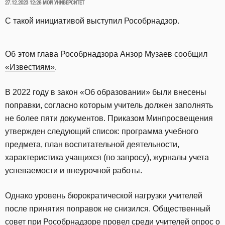
ОПУБЛИКОВАНО
27.12.2023 12:26
МОЙ УНИВЕРСИТЕТ
С такой инициативой выступил Рособрнадзор.
Об этом глава Рособрнадзора Анзор Музаев
сообщил
«Известиям»
.
В 2022 году в закон «Об образовании» были внесены
поправки, согласно которым учитель должен заполнять
не более пяти документов. Приказом Минпросвещения
утвержден следующий список: программа учебного
предмета, план воспитательной деятельности,
характеристика учащихся (по запросу), журналы учета
успеваемости и внеурочной работы.
Однако уровень бюрократической нагрузки учителей
после принятия поправок не снизился. Общественный
совет при Рособрнадзоре провел среди учителей опрос о