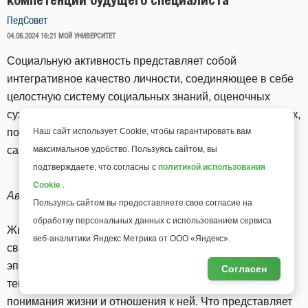
ПедСовет
ОПУБЛИКОВАНО
04.06.2024 16:21
МОЙ УНИВЕРСИТЕТ
Социальную активность представляет собой
интегративное качество личности, соединяющее в себе
целостную систему социальных знаний, оценочных
суждений и переживаний, мировоззренческих установок,
поступков, ориентированных на проявление
Наш сайт использует Cookie, чтобы гарантировать вам
самостоятельности и инициативы.
максимальное удобство. Пользуясь сайтом, вы
подтверждаете, что согласны с
политикой использования
Cookie
.
Автор — Наталья Александровна Ковина
Пользуясь сайтом вы предоставляете свое согласие на
обработку персональных данных с использованием сервиса
Живя в обществе, человек не может не учитывать «дух
веб-аналитики Яндекс Метрика от ООО «Яндекс».
своего времени» (П.М. Якобсон), не быть «созвучным
эпохе» (И.В. Дубровина), не осваивать основные
Согласен
тенденции, которые преобладают в обществе, характер
понимания жизни и отношения к ней. Что представляет