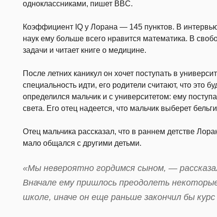
одноклассниками, пишет BBC.
Коэффициент IQ у Лорана — 145 пунктов. В интервью 
наук ему больше всего нравится математика. В сво
задачи и читает книге о медицине.
После летних каникул он хочет поступать в университ
специальность идти, его родители считают, что это б
определился мальчик и с университетом: ему поступ
света. Его отец надеется, что мальчик выберет бельг
Отец мальчика рассказал, что в раннем детстве Лор
мало общался с другими детьми.
«Мы невероятно гордимся сыном, — рассказа
Вначале ему пришлось преодолеть некоторы
школе, иначе он еще раньше закончил бы курс