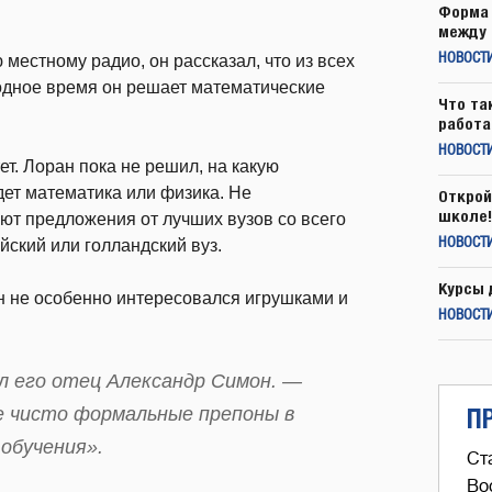
Форма 
между 
местному радио, он рассказал, что из всех
НОВОСТ
бодное время он решает математические
Что та
работа
НОВОСТИ
ет. Лоран пока не решил, на какую
удет математика или физика. Не
Открой
школе!
ают предложения от лучших вузов со всего
ийский или голландский вуз.
НОВОСТИ
Курсы 
ан не особенно интересовался игрушками и
НОВОСТИ
л его отец Александр Симон. —
П
е чисто формальные препоны в
 обучения».
Ст
Во