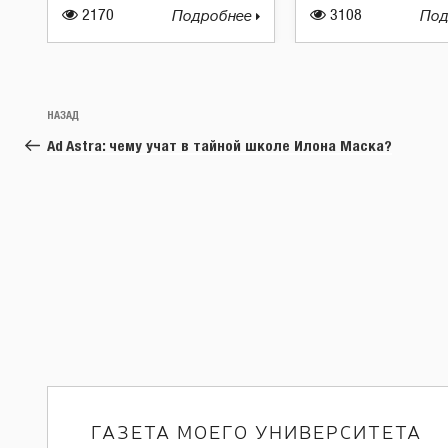
2170
Подробнее
3108
Под
Навигация
Предыдущая
НАЗАД
по
запись:
Ad Astra: чему учат в тайной школе Илона Маска?
записям
ГАЗЕТА МОЕГО УНИВЕРСИТЕТА