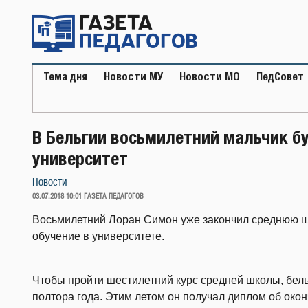
Перейти
к
содержимому
Тема дня
Новости МУ
Новости МО
ПедСовет
В Бельгии восьмилетний мальчик бу
университет
Новости
ОПУБЛИКОВАНО
03.07.2018 10:01
ГАЗЕТА ПЕДАГОГОВ
Восьмилетний Лоран Симон уже закончил среднюю ш
обучение в университете.
Чтобы пройти шестилетний курс средней школы, бел
полтора года. Этим летом он получал диплом об око