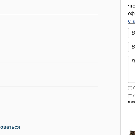
чт
оф
ст
и с
зоваться