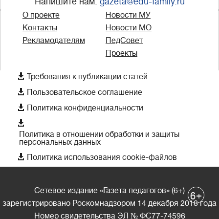
Напишите нам:
gazeta@edu-family.ru
О проекте
Новости МУ
Контакты
Новости МО
Рекламодателям
ПедСовет
Проекты

Требования к публикации статей

Пользовательское соглашение

Политика конфиденциальности

Политика в отношении обработки и защиты
персональных данных

Политика использования cookie-файлов
Сетевое издание «Газета педагогов» (6+)
+
6
зарегистрировано Роскомнадзором 14 декабря 2018 года
Номер свидетельства ЭЛ № ФС77-74596