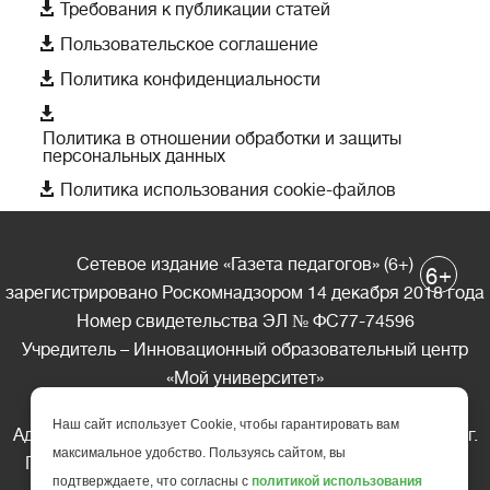

Требования к публикации статей

Пользовательское соглашение

Политика конфиденциальности

Политика в отношении обработки и защиты
персональных данных

Политика использования cookie-файлов
Сетевое издание «Газета педагогов» (6+)
+
6
зарегистрировано Роскомнадзором 14 декабря 2018 года
Номер свидетельства ЭЛ № ФС77-74596
Учредитель – Инновационный образовательный центр
«Мой университет»
Главный редактор – А.А. Ляшенко
Наш сайт использует Cookie, чтобы гарантировать вам
Адрес редакции: 185035 Россия, Республика Карелия, г.
максимальное удобство. Пользуясь сайтом, вы
Петрозаводск, ул. Фридриха Энгельса д.10, офис 211
подтверждаете, что согласны с
политикой использования