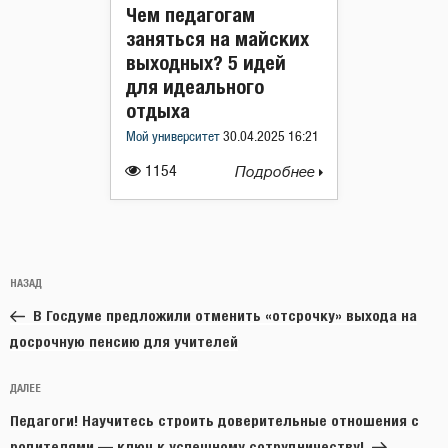
Чем педагогам
заняться на майских
выходных? 5 идей
для идеального
отдыха
Мой университет
30.04.2025 16:21
1154
Подробнее
Навигация
Предыдущая
НАЗАД
по
запись:
записям
В Госдуме предложили отменить «отсрочку» выхода на
досрочную пенсию для учителей
Следующая
ДАЛЕЕ
запись
Педагоги! Научитесь строить доверительные отношения с
родителями — ключ к успешному сотрудничеству!