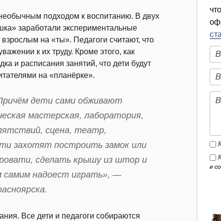
чт
 необычным подходом к воспитанию. В двух
оф
ушка» заработали экспериментальные
ст
 взрослым на «ты». Педагоги считают, что
важении к их труду. Кроме этого, как
дка и расписания занятий, что дети будут
итателями на «планёрке».
 Причём дети сами обживают
ческая мастерская, лаборатория,
пятствий, сцена, театр,
дети захотят построить замок или
кровати, сделать крышу из штор и
и с
м самим надоест играть», —
расноярска.
сания. Все дети и педагоги собираются