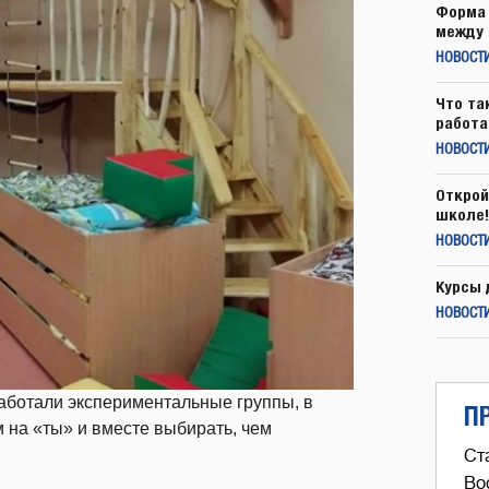
Форма 
между 
НОВОСТ
Что та
работа
НОВОСТИ
Открой
школе!
НОВОСТИ
Курсы 
НОВОСТИ
работали экспериментальные группы, в
П
 на «ты» и вместе выбирать, чем
Ст
Во