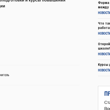
реподготовки и курсы повышения
Форма 
ции
между 
НОВОСТ
Что та
работа
НОВОСТИ
Открой
школе!
НОВОСТИ
Курсы 
НОВОСТИ
ЧИТЕЛЬ
П
Ст
Во