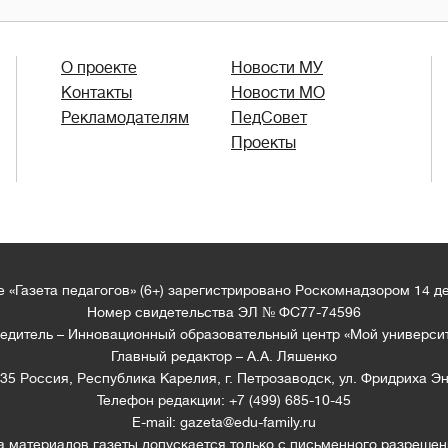
О проекте
Новости МУ
Контакты
Новости МО
Рекламодателям
ПедСовет
Проекты
 «Газета педагогов» (6+) зарегистрировано Роскомнадзором 14 д
Номер свидетельства ЭЛ № ФС77-74596
едитель – Инновационный образовательный центр «Мой универси
Главный редактор – А.А. Ляшенко
35 Россия, Республика Карелия, г. Петрозаводск, ул. Фридриха Эн
Телефон редакции: +7 (499) 685-10-45
E-mail: gazeta@edu-family.ru
а материалов газеты допускается только c письменного разрешен