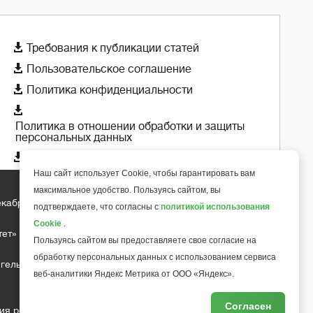

Требования к публикации статей

Пользовательское соглашение

Политика конфиденциальности

Политика в отношении обработки и защиты
персональных данных

Политика использования cookie-файлов
Наш сайт использует Cookie, чтобы гарантировать вам
максимальное удобство. Пользуясь сайтом, вы
екабря 2018 года
подтверждаете, что согласны с
политикой использования
+
6
Cookie
.
тет»
Пользуясь сайтом вы предоставляете свое согласие на
обработку персональных данных с использованием сервиса
гельса д.10, офис 211
веб-аналитики Яндекс Метрика от ООО «Яндекс».
Согласен
ия редакции