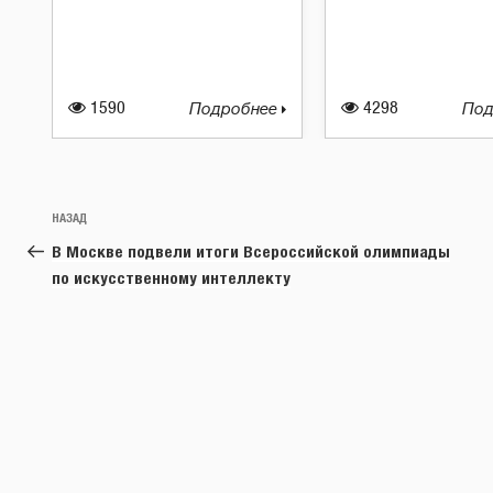
1590
Подробнее
4298
Под
Навигация
Предыдущая
НАЗАД
по
запись:
В Москве подвели итоги Всероссийской олимпиады
записям
по искусственному интеллекту