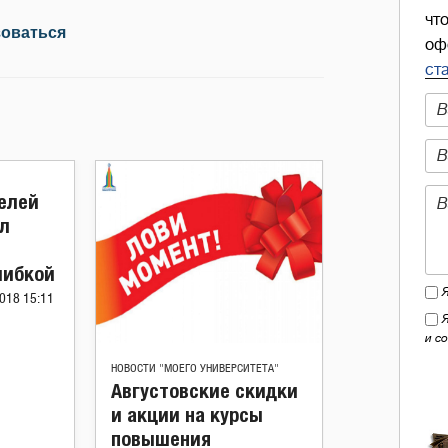
чт
зоваться
оф
ст
елей
ал
шибкой
018 15:11
и с
НОВОСТИ "МОЕГО УНИВЕРСИТЕТА"
Августовские скидки
и акции на курсы
повышения