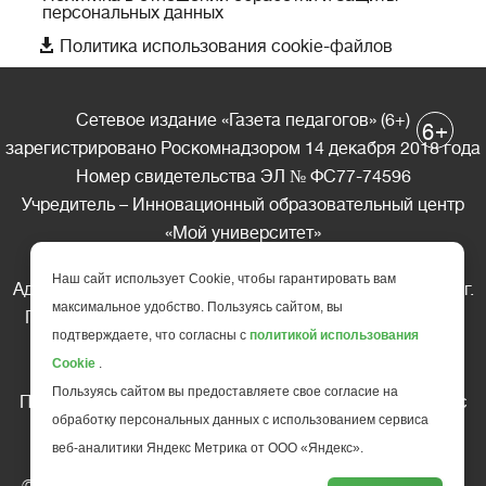
персональных данных

Политика использования cookie-файлов
Сетевое издание «Газета педагогов» (6+)
+
6
зарегистрировано Роскомнадзором 14 декабря 2018 года
Номер свидетельства ЭЛ № ФС77-74596
Учредитель – Инновационный образовательный центр
«Мой университет»
Главный редактор – А.А. Ляшенко
Наш сайт использует Cookie, чтобы гарантировать вам
Адрес редакции: 185035 Россия, Республика Карелия, г.
максимальное удобство. Пользуясь сайтом, вы
Петрозаводск, ул. Фридриха Энгельса д.10, офис 211
подтверждаете, что согласны с
политикой использования
Телефон редакции: +7 (499) 685-10-45
Cookie
.
E-mail: gazeta@edu-family.ru
Пользуясь сайтом вы предоставляете свое согласие на
Перепечатка материалов газеты допускается только c
обработку персональных данных с использованием сервиса
письменного разрешения редакции
веб-аналитики Яндекс Метрика от ООО «Яндекс».
Ссылка на «Газету педагогов» обязательна.