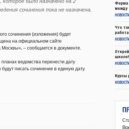
, которое было назначено на 2
Форма 
между 
ведения сочинения пока не назначена.
НОВОСТ
Что та
работа
ого сочинения (изложения) будет
НОВОСТИ
ещена на официальном сайте
 Москвы», – сообщается в документе.
Открой
школе!
 планах ведомства перенести дату
НОВОСТИ
 будут писать сочинение в единую дату.
Курсы 
НОВОСТИ
П
Ст
Во