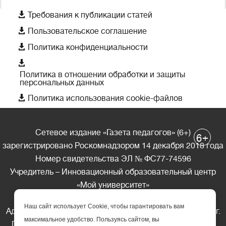

Требования к публикации статей

Пользовательское соглашение

Политика конфиденциальности

Политика в отношении обработки и защиты
персональных данных

Политика использования cookie-файлов
Сетевое издание «Газета педагогов» (6+)
+
6
зарегистрировано Роскомнадзором 14 декабря 2018 года
Номер свидетельства ЭЛ № ФС77-74596
Учредитель – Инновационный образовательный центр
«Мой университет»
Главный редактор – А.А. Ляшенко
Наш сайт использует Cookie, чтобы гарантировать вам
Адрес редакции: 185035 Россия, Республика Карелия, г.
максимальное удобство. Пользуясь сайтом, вы
Петрозаводск, ул. Фридриха Энгельса д.10, офис 211