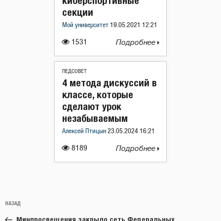
киберспортивные
секции
Мой университет
19.05.2021 12:21
1531
Подробнее
ПЕДСОВЕТ
4 метода дискуссий в
классе, которые
сделают урок
незабываемым
Алексей Птицын
23.05.2024 16:21
8189
Подробнее
Навигация
Предыдущая
НАЗАД
по
запись:
записям
Минпросвещения закрыло сеть Федеральных