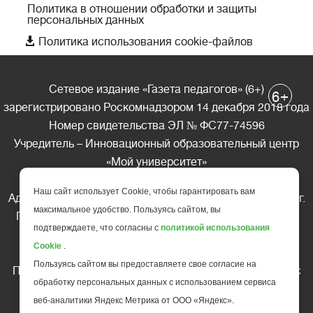
Политика в отношении обработки и защиты
персональных данных

Политика использования cookie-файлов
Сетевое издание «Газета педагогов» (6+)
+
6
зарегистрировано Роскомнадзором 14 декабря 2018 года
Номер свидетельства ЭЛ № ФС77-74596
Учредитель – Инновационный образовательный центр
«Мой университет»
Главный редактор – А.А. Ляшенко
Наш сайт использует Cookie, чтобы гарантировать вам
Адрес редакции: 185035 Россия, Республика Карелия, г.
максимальное удобство. Пользуясь сайтом, вы
Петрозаводск, ул. Фридриха Энгельса д.10, офис 211
подтверждаете, что согласны с
политикой использования
Телефон редакции: +7 (499) 685-10-45
Cookie
.
E-mail: gazeta@edu-family.ru
Пользуясь сайтом вы предоставляете свое согласие на
Перепечатка материалов газеты допускается только c
обработку персональных данных с использованием сервиса
письменного разрешения редакции
веб-аналитики Яндекс Метрика от ООО «Яндекс».
Ссылка на «Газету педагогов» обязательна.