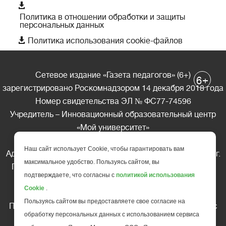

Политика в отношении обработки и защиты
персональных данных

Политика использования cookie-файлов
Сетевое издание «Газета педагогов» (6+)
+
6
зарегистрировано Роскомнадзором 14 декабря 2018 года
Номер свидетельства ЭЛ № ФС77-74596
Учредитель – Инновационный образовательный центр
«Мой университет»
Главный редактор – А.А. Ляшенко
Наш сайт использует Cookie, чтобы гарантировать вам
Адрес редакции: 185035 Россия, Республика Карелия, г.
максимальное удобство. Пользуясь сайтом, вы
Петрозаводск, ул. Фридриха Энгельса д.10, офис 211
подтверждаете, что согласны с
политикой использования
Телефон редакции: +7 (499) 685-10-45
Cookie
.
E-mail: gazeta@edu-family.ru
Пользуясь сайтом вы предоставляете свое согласие на
Перепечатка материалов газеты допускается только c
обработку персональных данных с использованием сервиса
письменного разрешения редакции