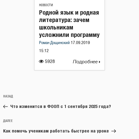
НОВОСТИ
Родной язык и родная
литература: зачем
школьникам
усложнили программу
Роман Дощинский
17.09.2019
15:12
5928
Подробнее
Навигация
Предыдущая
НАЗАД
по
запись:
записям
Что изменится в ФООП с 1 сентября 2025 года?
Следующая
ДАЛЕЕ
запись
Как помочь ученикам работать быстрее на уроке