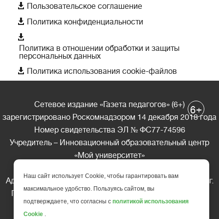

Пользовательское соглашение

Политика конфиденциальности

Политика в отношении обработки и защиты
персональных данных

Политика использования cookie-файлов
Сетевое издание «Газета педагогов» (6+)
+
6
зарегистрировано Роскомнадзором 14 декабря 2018 года
Номер свидетельства ЭЛ № ФС77-74596
Учредитель – Инновационный образовательный центр
«Мой университет»
Главный редактор – А.А. Ляшенко
Наш сайт использует Cookie, чтобы гарантировать вам
Адрес редакции: 185035 Россия, Республика Карелия, г.
максимальное удобство. Пользуясь сайтом, вы
Петрозаводск, ул. Фридриха Энгельса д.10, офис 211
подтверждаете, что согласны с
политикой использования
Телефон редакции: +7 (499) 685-10-45
Cookie
.
E-mail: gazeta@edu-family.ru