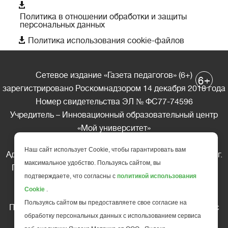

Политика в отношении обработки и защиты
персональных данных

Политика использования cookie-файлов
Сетевое издание «Газета педагогов» (6+)
+
6
зарегистрировано Роскомнадзором 14 декабря 2018 года
Номер свидетельства ЭЛ № ФС77-74596
Учредитель – Инновационный образовательный центр
«Мой университет»
Главный редактор – А.А. Ляшенко
Наш сайт использует Cookie, чтобы гарантировать вам
Адрес редакции: 185035 Россия, Республика Карелия, г.
максимальное удобство. Пользуясь сайтом, вы
Петрозаводск, ул. Фридриха Энгельса д.10, офис 211
подтверждаете, что согласны с
политикой использования
Телефон редакции: +7 (499) 685-10-45
Cookie
.
E-mail: gazeta@edu-family.ru
Пользуясь сайтом вы предоставляете свое согласие на
Перепечатка материалов газеты допускается только c
обработку персональных данных с использованием сервиса
письменного разрешения редакции