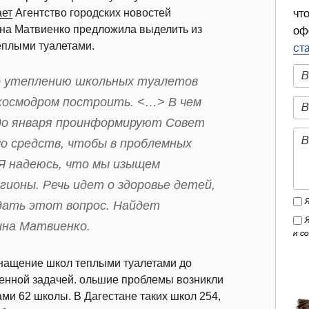
ет
Агентство городских новостей
чт
на Матвиенко предложила выделить из
оф
еплыми туалетами.
ст
 по утеплению школьных туалетов
 космодром построить. <…> В чем
 до января проинформируют Совет
мо средств, чтобы в проблемных
Я надеюсь, что мы изыщем
ионы. Речь идет о здоровье детей,
дать этот вопрос. Найдет
ина Матвиенко.
и с
снащение школ теплыми туалетами до
вленной задачей. ольшие проблемы возникли
ми 62 школы. В Дагестане таких школ 254,