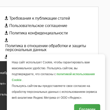

Требования к публикации статей

Пользовательское соглашение

Политика конфиденциальности

Политика в отношении обработки и защиты
персональных данных

Политика использования cookie-файлов
Наш сайт использует Cookie, чтобы гарантировать вам
максимальное удобство. Пользуясь сайтом, вы
екабря 2018 года
подтверждаете, что согласны с
политикой использования
+
6
Cookie
.
тет»
Пользуясь сайтом вы предоставляете свое согласие на
обработку персональных данных с использованием сервиса
гельса д.10, офис 211
веб-аналитики Яндекс Метрика от ООО «Яндекс».
Согласен