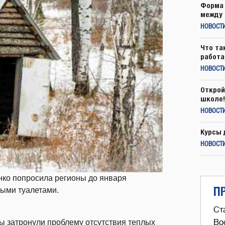
Форма 
между 
НОВОСТ
Что та
работа
НОВОСТИ
Открой
школе!
НОВОСТИ
Курсы 
НОВОСТИ
ко попросила регионы до января
П
лыми туалетами.
Ст
 затронули проблему отсутствия теплых
Во