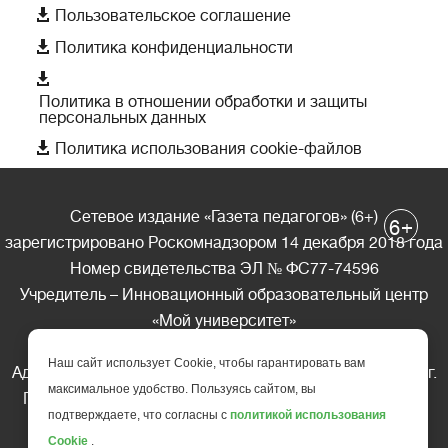

Пользовательское соглашение

Политика конфиденциальности

Политика в отношении обработки и защиты
персональных данных

Политика использования cookie-файлов
Сетевое издание «Газета педагогов» (6+)
+
6
зарегистрировано Роскомнадзором 14 декабря 2018 года
Номер свидетельства ЭЛ № ФС77-74596
Учредитель – Инновационный образовательный центр
«Мой университет»
Главный редактор – А.А. Ляшенко
Наш сайт использует Cookie, чтобы гарантировать вам
Адрес редакции: 185035 Россия, Республика Карелия, г.
максимальное удобство. Пользуясь сайтом, вы
Петрозаводск, ул. Фридриха Энгельса д.10, офис 211
подтверждаете, что согласны с
политикой использования
Телефон редакции: +7 (499) 685-10-45
Cookie
.