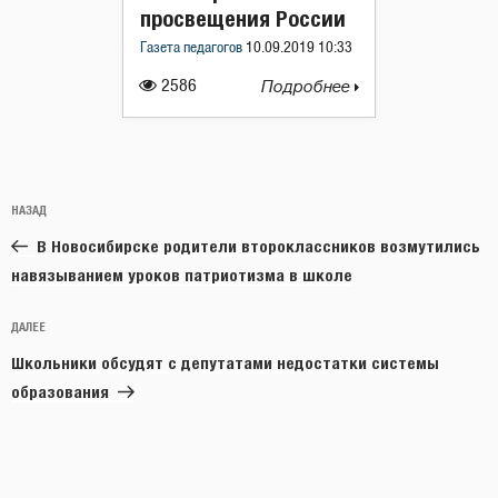
просвещения России
Газета педагогов
10.09.2019 10:33
2586
Подробнее
Навигация
Предыдущая
НАЗАД
по
запись:
записям
В Новосибирске родители второклассников возмутились
навязыванием уроков патриотизма в школе
Следующая
ДАЛЕЕ
запись
Школьники обсудят с депутатами недостатки системы
образования