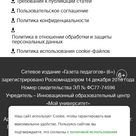

Требования к публикации статей

Пользовательское соглашение

Политика конфиденциальности

Политика в отношении обработки и защиты
персональных данных

Политика использования cookie-файлов
Сетевое издание «Газета педагогов» (6+)
+
6
зарегистрировано Роскомнадзором 14 декабря 2018 года
Номер свидетельства ЭЛ № ФС77-74596
Учредитель – Инновационный образовательный центр
«Мой университет»
Главный редактор – А.А. Ляшенко
Наш сайт использует Cookie, чтобы гарантировать вам
Адрес редакции: 185035 Россия, Республика Карелия, г.
максимальное удобство. Пользуясь сайтом, вы
Петрозаводск, ул. Фридриха Энгельса д.10, офис 211
подтверждаете, что согласны с
политикой использования
Телефон редакции: +7 (499) 685-10-45