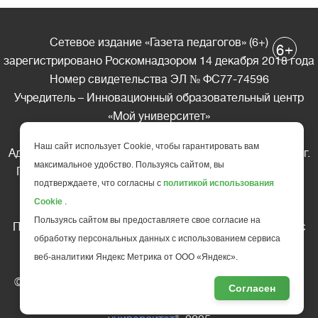
Сетевое издание «Газета педагогов» (6+)
+
6
зарегистрировано Роскомнадзором 14 декабря 2018 года
Номер свидетельства ЭЛ № ФС77-74596
Учредитель – Инновационный образовательный центр
«Мой университет»
Главный редактор – А.А. Ляшенко
Наш сайт использует Cookie, чтобы гарантировать вам
Адрес редакции: 185035 Россия, Республика Карелия, г.
максимальное удобство. Пользуясь сайтом, вы
Петрозаводск, ул. Фридриха Энгельса д.10, офис 211
подтверждаете, что согласны с
политикой использования
Телефон редакции: +7 (499) 685-10-45
Cookie
.
E-mail: gazeta@edu-family.ru
Пользуясь сайтом вы предоставляете свое согласие на
Перепечатка материалов газеты допускается только c
обработку персональных данных с использованием сервиса
письменного разрешения редакции
веб-аналитики Яндекс Метрика от ООО «Яндекс».
Ссылка на «Газету педагогов» обязательна.
© АНО ДПО "Инновационный образовательный центр
Согласен
повышения квалификации и переподготовки "
Мой